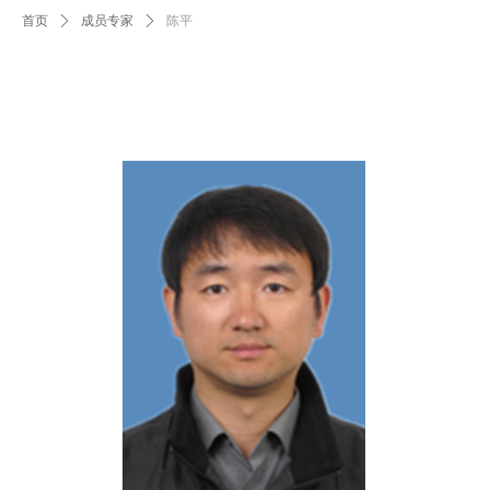
首页
ꄲ
成员专家
ꄲ
陈平