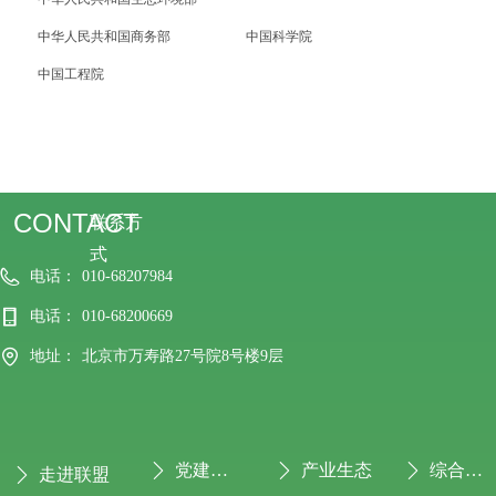
中华人民共和国商务部
中国科学院
中国工程院
CONTACT
联系方
式
电话：
010-68207984
电话：
010-68200669
地址：
北京市万寿路27号院8号楼9层
党建专栏
产业生态
综合服务
ꄲ
ꄲ
ꄲ
走进联盟
ꄲ