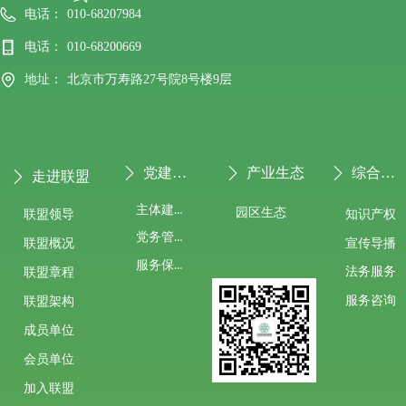
电话：
010-68207984
电话：
010-68200669
地址：
北京市万寿路27号院8号楼9层
党建专栏
产业生态
综合服务
ꄲ
ꄲ
ꄲ
走进联盟
ꄲ
主体建设
园区生态
联盟领导
知识产权
党务管理
宣传导播
联盟概况
服务保障
法务服务
联盟章程
服务咨询
联盟架构
成员单位
会员单位
加入联盟