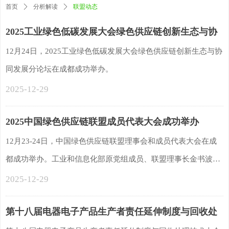
首页
ꄲ
分析解读
ꄲ
联盟动态
2025工业绿色低碳发展大会绿色供应链创新生态与协
同发展分论坛在成都举办
12月24日，2025工业绿色低碳发展大会绿色供应链创新生态与协
同发展分论坛在成都成功举办。
2025-12-29
2025中国绿色供应链联盟成员代表大会成功举办
12月23-24日，中国绿色供应链联盟理事会和成员代表大会在成
都成功举办。工业和信息化部原党组成员、联盟理事长金书波主
持联盟理事会，联盟副理事长黄文玉主持联盟成员代表大会。
2025-12-29
第十八届电器电子产品生产者责任延伸制度与回收处
理技术大会 在京成功召开