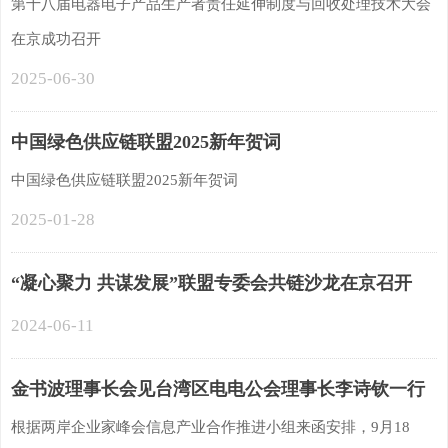
第十八届电器电子产品生产者责任延伸制度与回收处理技术大会
在京成功召开
2025-06-30
中国绿色供应链联盟2025新年贺词
中国绿色供应链联盟2025新年贺词
2025-01-28
“凝心聚力 共谋发展”联盟专委会共链沙龙在京召开
2024-06-11
金书波理事长会见台湾区电电公会理事长李诗钦一行
根据两岸企业家峰会信息产业合作推进小组来函安排，9月18