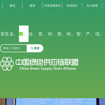
微信
微博
环境违规查询
联系我们
加入联盟
首页
走进联盟
联盟动态
分析解读
党建专栏
对外交流
资源禀赋
科研创新
智能聚合
产业生态
综合服务
끠
搜索